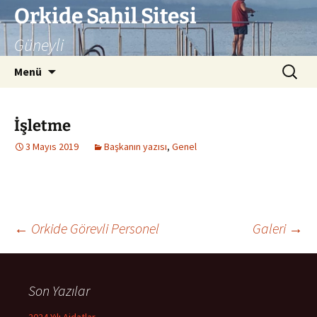
İçeriğe
Orkide Sahil Sitesi
atla
Güneyli
Arama:
Menü
İşletme
3 Mayıs 2019
Başkanın yazısı
,
Genel
Yazı
←
Orkide Görevli Personel
Galeri
→
dolaşımı
Son Yazılar