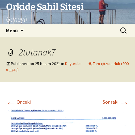
İçeriğe
Orkide Sahil Sitesi
atla
Güneyli
Arama:
Menü
2tutanak7
Published on
25 Kasım 2021
in
Duyurular
Tam çözünürlük (900
× 1243)
←
→
Önceki
Sonraki